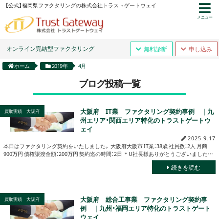
【公式】福岡県ファクタリングの株式会社トラストゲートウェイ
メニュー
オンライン完結型ファクタリング
無料診断
申し込み
ホーム
2019年
4月
ブログ投稿一覧
大阪府 IT業 ファクタリング契約事例 ｜九
買取実績 大阪府
州エリア・関西エリア特化のトラストゲートウ
ェイ
2025.9.17
本日はファクタリング契約をいたしました。 大阪府大阪市 IT業：38歳 社員数：2人 月商
900万円 債権譲渡金額：200万円 契約迄の時間：2日 ＊U社長様ありがとうございました…
続きを読む
大阪府 総合工事業 ファクタリング契約事
買取実績 大阪府
例 ｜九州・福岡エリア特化のトラストゲート
ウェイ