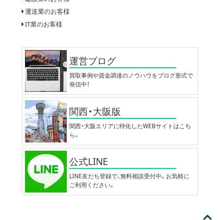
運送業のお客様
IT業のお客様
運営ブログ
買取事例や資金調達のノウハウをブログ形式で
発信中！
関西・大阪版
関西・大阪エリアに特化したWEBサイトはこち
ら。
公式LINE
LINE友だち登録で、無料相談受付中。お気軽に
ご利用ください。