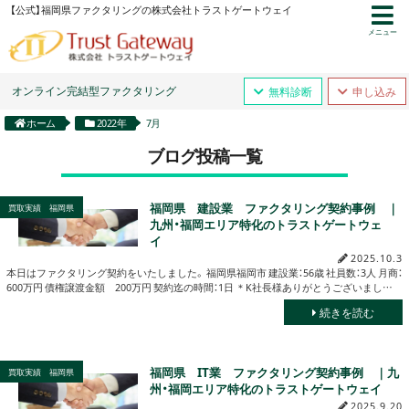
【公式】福岡県ファクタリングの株式会社トラストゲートウェイ
メニュー
オンライン完結型ファクタリング
無料診断
申し込み
ホーム
2022年
7月
ブログ投稿一覧
福岡県 建設業 ファクタリング契約事例 ｜
買取実績 福岡県
九州・福岡エリア特化のトラストゲートウェ
イ
2025.10.3
本日はファクタリング契約をいたしました。 福岡県福岡市 建設業：56歳 社員数：3人 月商：
600万円 債権譲渡金額 200万円 契約迄の時間：1日 ＊K社長様ありがとうございまし…
続きを読む
福岡県 IT業 ファクタリング契約事例 ｜九
買取実績 福岡県
州・福岡エリア特化のトラストゲートウェイ
2025.9.20