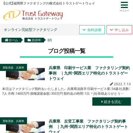
【公式】福岡県ファクタリングの株式会社トラストゲートウェイ
メニュー
オンライン完結型ファクタリング
無料診断
申し込み
ホーム
2020年
8月
ブログ投稿一覧
兵庫県 印刷サービス業 ファクタリング契約
買取実績 兵庫県
事例 ｜九州・関西エリア特化のトラストゲー
トウェイ
2022.7.13
本日はファクタリング契約をいたしました。 兵庫県淡路市 印刷サービス業：54歳 社員数：
7人 月商：1400万円 債権譲渡金額：350万円 契約迄の時間：1日 ＊J社長様ありがとう…
続きを読む
兵庫県 左官工事業 ファクタリング契約事
買取実績 兵庫県
例 ｜九州・関西エリア特化のトラストゲート
ウェイ