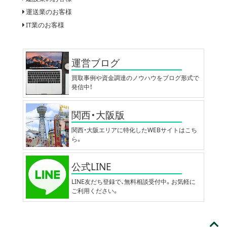
運送業のお客様
IT業のお客様
運営ブログ
買取事例や資金調達のノウハウをブログ形式で
発信中！
関西・大阪版
関西・大阪エリアに特化したWEBサイトはこち
ら。
公式LINE
LINE友だち登録で、無料相談受付中。お気軽に
ご利用ください。