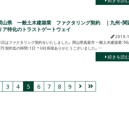
続きを読
岡山県 一般土木建築業 ファクタリング契約 ｜九州・関
リア特化のトラストゲートウェイ
2019.
本日はファクタリング契約をいたしました。 岡山県真庭市 一般土木建築業：56
00万円 契約迄の時間：1日 ＊U社長様ありがとうございました。…
続きを読
3
4
5
6
7
8
9