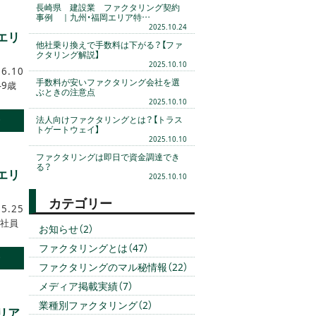
長崎県 建設業 ファクタリング契約
事例 ｜九州・福岡エリア特…
2025.10.24
エリ
他社乗り換えで手数料は下がる？【ファ
クタリング解説】
2025.10.10
.6.10
手数料が安いファクタリング会社を選
9歳
ぶときの注意点
2025.10.10
む
法人向けファクタリングとは？【トラス
トゲートウェイ】
2025.10.10
ファクタリングは即日で資金調達でき
る？
エリ
2025.10.10
カテゴリー
.5.25
 社員
お知らせ（2）
ファクタリングとは（47）
む
ファクタリングのマル秘情報（22）
メディア掲載実績（7）
業種別ファクタリング（2）
リア