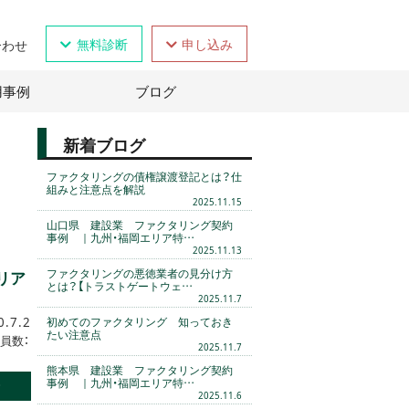
無料診断
申し込み
合わせ
用事例
ブログ
新着ブログ
ファクタリングの債権譲渡登記とは？仕
組みと注意点を解説
2025.11.15
山口県 建設業 ファクタリング契約
事例 ｜九州・福岡エリア特…
2025.11.13
ファクタリングの悪徳業者の見分け方
リア
とは？【トラストゲートウェ…
2025.11.7
0.7.2
初めてのファクタリング 知っておき
たい注意点
員数：
2025.11.7
熊本県 建設業 ファクタリング契約
事例 ｜九州・福岡エリア特…
む
2025.11.6