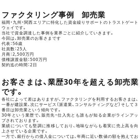
ファクタリング事例 卸売業
福岡・九州・関西エリアに特化した資金繰りサポートのトラストゲート
ウェイです。
当社で資金調達した事例を業界ごとに紹介していきます。
今回は、卸売業のお客さまです
代表：56歳
社員数：25人
月商：2,500万円
債権譲渡金額：500万円
契約迄の時間：2日
お客さまは、業歴30年を超える卸売業
です。
各社によって差はありますが、ファクタリングを利用するお客さまは、
一番が建設業、次にサービス（派遣業、コンサルティングなど）そして３
番目は卸売業という傾向です。
30年という業歴で、販売先・仕入先とも誰もが知る企業がラインアッ
プされております。
業績についても堅調に推移しており、地味ながらも着実に売上高を向
上させている企業です。
一方で、銀行からの借入金については、年商に近い数値の額を抱えてお