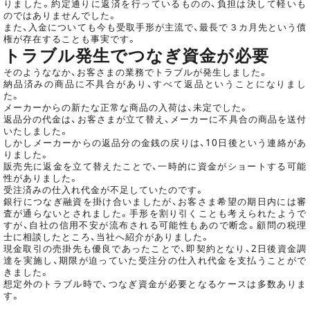
りました。約定通りに返済を行っているものの、負担は決して軽いも
のではありませんでした。
また、入金についても今も受取手形が主流で、最長で３カ月先という債
権が存在することも事実です。
トラブル発生でつなぎ資金が必要
そのようななか、お客さまの業務でトラブルが発生しました。
納品済みの商品に不具合があり、すべて返品ということになりまし
た。
メーカーからの新たな正常な商品の入荷は、未定でした。
返品分の代金は、お客さまが立て替え、メーカーに不具合の商品を送付
いたしました。
しかしメーカーからの返品分の金銭の戻りは、10日後という連絡があ
りました。
販売先に返金を立て替えたことで、一時的に資金がショートする可能
性がありました。
受注済みの仕入れ代金が不足していたのです。
銀行につなぎ融資を掛け合いましたが、お客さま希望の期日内には審
査が通らないとされました。手形を割り引くことも考えられたようで
すが、自社の信用不安が流布される可能性もあので断念。顧問の税理
士に相談したところ、当社へ紹介がありました。
現金取引の売掛先も優良であったことで、即契約となり、2日後資金調
達を実施し、期限が迫っていた受注分の仕入れ代金を支払うことがで
きました。
想定外のトラブル時で、つなぎ資金が必要となるケースは多数ありま
す。