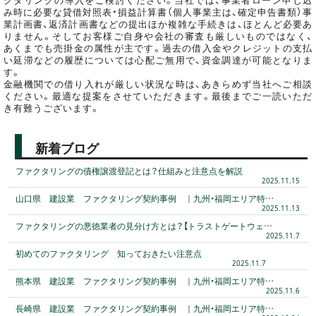
み時に必要な貸借対照表・損益計算書（個人事業主は、確定申告書類）事
業計画書、返済計画書などの提出ほか複雑な手続きは、ほとんど必要あ
りません。そしてお客様ご自身や会社の審査も厳しいものではなく、
あくまでも売掛金の属性が主です。過去の借入金やクレジットの支払
い延滞などの履歴については心配ご無用で、資金調達が可能となりま
す。
金融機関での借り入れが厳しい状況な時は、あきらめず当社へご相談
ください。最適な提案をさせていただきます。最後までご一読いただ
き有難うございます。
新着ブログ
ファクタリングの債権譲渡登記とは？仕組みと注意点を解説
2025.11.15
山口県 建設業 ファクタリング契約事例 ｜九州・福岡エリア特…
2025.11.13
ファクタリングの悪徳業者の見分け方とは？【トラストゲートウェ…
2025.11.7
初めてのファクタリング 知っておきたい注意点
2025.11.7
熊本県 建設業 ファクタリング契約事例 ｜九州・福岡エリア特…
2025.11.6
長崎県 建設業 ファクタリング契約事例 ｜九州・福岡エリア特…