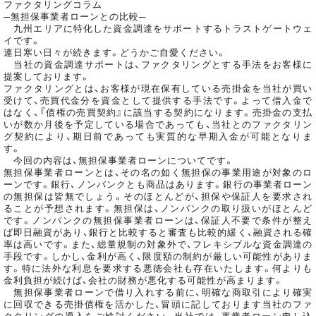
ファクタリングコラム
─無担保事業者ローンとの比較─
九州エリアに特化した資金調達をサポートするトラストゲートウェ
イです。
連日寒い日々が続きます。どうかご自愛ください。
当社の資金調達サポートは、ファクタリングとする手法をお客様に
提案しております。
ファクタリングとは、お客様が現在保有している売掛金を当社が買い
受けて、売買代金分を資金として提供する手法です。よって借入金で
はなく、『債権の売買契約』に該当する契約になります。売掛金の支払
いが数か月後を予定している場合であっても、当社とのファクタリン
グ契約により、期日前であっても実質的な早期入金が可能となりま
す。
今回の内容は、無担保事業者ローンについてです。
無担保事業者ローンとは、その名の如く無担保の事業用途が対象のロ
ーンです。銀行、ノンバンクとも商品はあります。銀行の事業者ローン
の無担保は皆無でしょう。そのほとんどが、担保や保証人を要求され
ることが予想されます。無担保は、ノンバンクの取り扱いがほとんど
です。ノンバンクの無担保事業者ローンは、保証人不要で条件が整え
ば即日融資があり、銀行と比較すると審査も比較的緩く、融資される確
率は高いです。また、総量規制の対象外で、フレキシブルな資金調達の
手段です。しかし、金利が高く、限度額の制約が厳しい可能性がありま
す。特に法外な利息を要求する悪徳会社も存在いたします。何よりも
金利負担が続けば、会社の財務が悪化する可能性が高まります。
無担保事業者ローンで借り入れする前に、明確な商取引により確実
に回収できる売掛債権を活かした、冒頭に記しております当社のファ
クタリングの導入をご検討ください。当社では、事業者ローン申し込