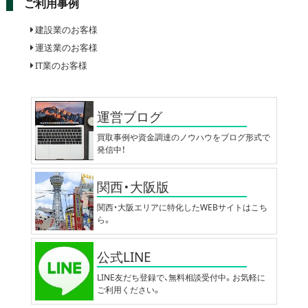
ご利用事例
建設業のお客様
運送業のお客様
IT業のお客様
運営ブログ
買取事例や資金調達のノウハウをブログ形式で
発信中！
関西・大阪版
関西・大阪エリアに特化したWEBサイトはこち
ら。
公式LINE
LINE友だち登録で、無料相談受付中。お気軽に
ご利用ください。