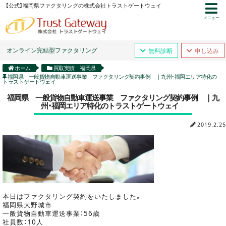
【公式】福岡県ファクタリングの株式会社トラストゲートウェイ
メニュー
オンライン完結型ファクタリング
無料診断
申し込み
ホーム
買取実績 福岡県
福岡県 一般貨物自動車運送事業 ファクタリング契約事例 ｜九州・福岡エリア特化の
トラストゲートウェイ
福岡県 一般貨物自動車運送事業 ファクタリング契約事例 ｜九
州・福岡エリア特化のトラストゲートウェイ
2019.2.25
本日はファクタリング契約をいたしました。
福岡県大野城市
一般貨物自動車運送事業：56歳
社員数：10人