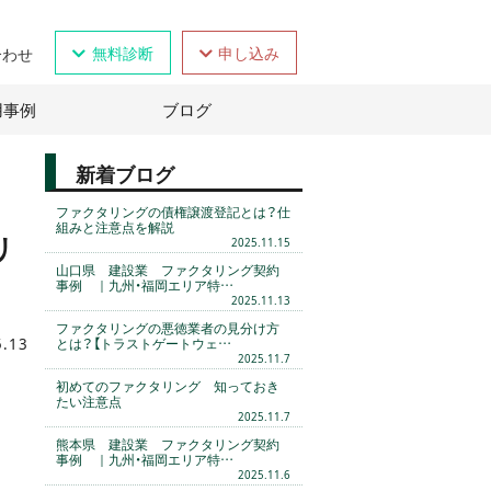
無料診断
申し込み
合わせ
用事例
ブログ
新着ブログ
ファクタリングの債権譲渡登記とは？仕
組みと注意点を解説
リ
2025.11.15
山口県 建設業 ファクタリング契約
事例 ｜九州・福岡エリア特…
2025.11.13
ファクタリングの悪徳業者の見分け方
5.13
とは？【トラストゲートウェ…
2025.11.7
初めてのファクタリング 知っておき
たい注意点
2025.11.7
熊本県 建設業 ファクタリング契約
事例 ｜九州・福岡エリア特…
2025.11.6