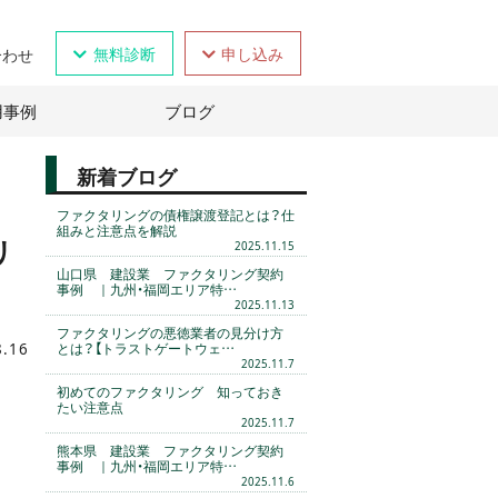
無料診断
申し込み
合わせ
用事例
ブログ
新着ブログ
ファクタリングの債権譲渡登記とは？仕
組みと注意点を解説
リ
2025.11.15
山口県 建設業 ファクタリング契約
事例 ｜九州・福岡エリア特…
2025.11.13
ファクタリングの悪徳業者の見分け方
8.16
とは？【トラストゲートウェ…
2025.11.7
初めてのファクタリング 知っておき
たい注意点
2025.11.7
熊本県 建設業 ファクタリング契約
事例 ｜九州・福岡エリア特…
2025.11.6