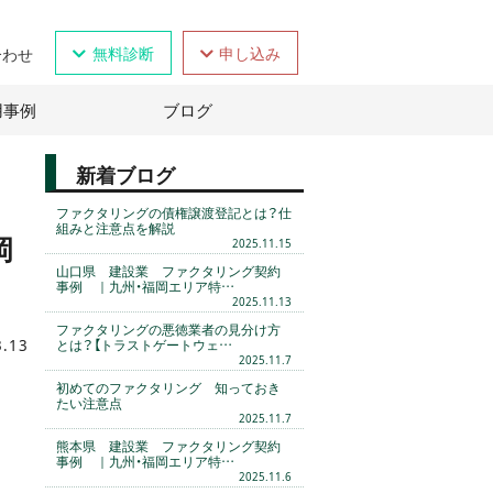
無料診断
申し込み
合わせ
用事例
ブログ
新着ブログ
ファクタリングの債権譲渡登記とは？仕
組みと注意点を解説
岡
2025.11.15
山口県 建設業 ファクタリング契約
事例 ｜九州・福岡エリア特…
2025.11.13
ファクタリングの悪徳業者の見分け方
3.13
とは？【トラストゲートウェ…
2025.11.7
初めてのファクタリング 知っておき
たい注意点
2025.11.7
熊本県 建設業 ファクタリング契約
事例 ｜九州・福岡エリア特…
2025.11.6