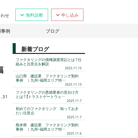
無料診断
申し込み
合わせ
用事例
ブログ
新着ブログ
ファクタリングの債権譲渡登記とは？仕
組みと注意点を解説
福
2025.11.15
山口県 建設業 ファクタリング契約
事例 ｜九州・福岡エリア特…
2025.11.13
ファクタリングの悪徳業者の見分け方
1.31
とは？【トラストゲートウェ…
2025.11.7
初めてのファクタリング 知っておき
たい注意点
2025.11.7
熊本県 建設業 ファクタリング契約
事例 ｜九州・福岡エリア特…
2025.11.6