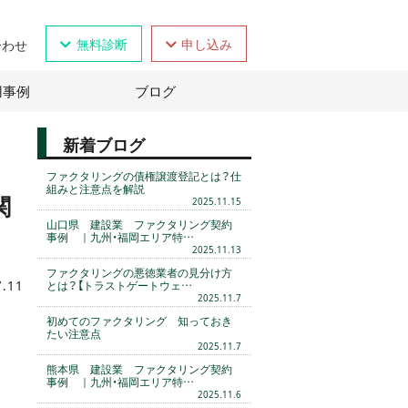
無料診断
申し込み
合わせ
用事例
ブログ
新着ブログ
ファクタリングの債権譲渡登記とは？仕
組みと注意点を解説
関
2025.11.15
山口県 建設業 ファクタリング契約
事例 ｜九州・福岡エリア特…
2025.11.13
ファクタリングの悪徳業者の見分け方
7.11
とは？【トラストゲートウェ…
2025.11.7
初めてのファクタリング 知っておき
たい注意点
2025.11.7
熊本県 建設業 ファクタリング契約
事例 ｜九州・福岡エリア特…
2025.11.6