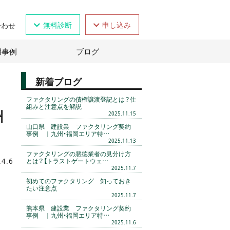
無料診断
申し込み
合わせ
用事例
ブログ
新着ブログ
ファクタリングの債権譲渡登記とは？仕
組みと注意点を解説
州
2025.11.15
山口県 建設業 ファクタリング契約
事例 ｜九州・福岡エリア特…
2025.11.13
ファクタリングの悪徳業者の見分け方
.4.6
とは？【トラストゲートウェ…
2025.11.7
初めてのファクタリング 知っておき
たい注意点
2025.11.7
熊本県 建設業 ファクタリング契約
事例 ｜九州・福岡エリア特…
2025.11.6